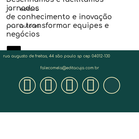
jornadas
editora
de conhecimento e inovação
para transformar equipes e
autores
negócios
X
rua augusto de freitas, 44 são paulo sp cep 04012-130
falecomela@editacuja.com.br