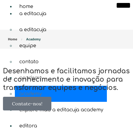
home
a editacuja
a editacuja
Home
Academy
equipe
contato
Desenhamos e facilitamos jornadas
academy
de conhecimento e inovação para
transformar equipes e negócios.
academy
Contate-nos!
explore mais a editacuja academy
editora