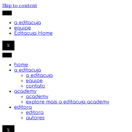
Skip to content
a editacuja
equipe
Editacuja Home
X
home
a editacuja
a editacuja
equipe
contato
academy
academy
explore mais a editacuja academy
editora
editora
autores
X