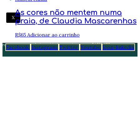
As cores não mentem numa
X
praia, de Claudia Mascarenhas
R$
65
Adicionar ao carrinho
rua augusto de freitas, 44 são paulo sp cep 04012-130
falecomela@editacuja.com.br
Facebook
Instagram
Twitter
Youtube
Icon-linkedin