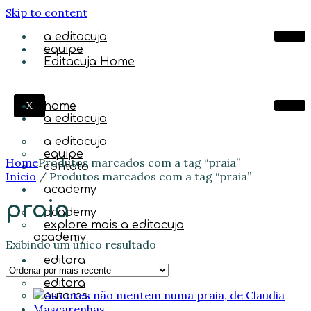
Skip to content
a editacuja
equipe
Editacuja Home
X
home
a editacuja
a editacuja
equipe
Home
Produtos marcados com a tag “praia”
contato
Início
/ Produtos marcados com a tag “praia”
academy
praia
academy
explore mais a editacuja
academy
Exibindo um único resultado
editora
editora
autores