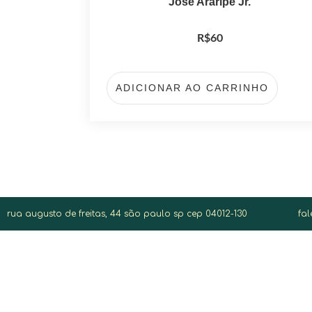
José Araripe Jr.
R$
60
ADICIONAR AO CARRINHO
rua augusto de freitas, 44 são paulo sp cep 04012-130
fa