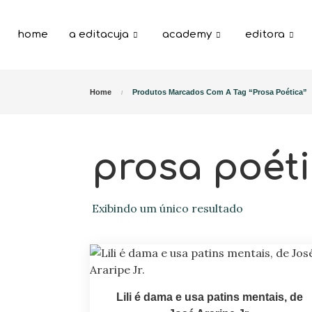
home
a editacuja
academy
editora
Home
Produtos Marcados Com A Tag “prosa Poética”
prosa poét
Exibindo um único resultado
Lili é dama e usa patins mentais, de