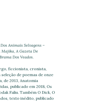
Dos Animais Selvagens
–
a Majika
,
A Gazeta De
 Brama Dos Veados
.
, ficcionista, cronista,
uma seleção de poemas de onze
a, de 2013, Anatomia
idas, publicado em 2018, Os
odak Faliu. Também O Dick, O
os, texto inédito, publicado