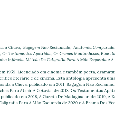
a, a Chuva
,
Bagagem Não Reclamada
,
Anatomia Comparada 
a
,
Os Testamentos Apátridas
,
Os Crimes Montanhosos
,
Blue D
nha Infância
,
Método De Caligrafia Para A Mão Esquerda
e
A
 em 1959. Licenciado em cinema é também poeta, dramaturgo
o, crítico literário e de cinema. Esta antologia apresenta 
e Emenda a Chuva, publicado em 2011, Bagagem Não Reclamad
chas Para Atrair A Cotovia, de 2018, Os Testamentos Apátr
publicado em 2018, A Gazeta De Madagáscar, de 2019, A K
aligrafia Para A Mão Esquerda de 2020 e A Brama Dos Vead