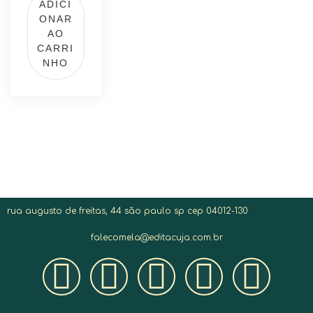
ADICI
ONAR
AO
CARRI
NHO
rua augusto de freitas, 44 são paulo sp cep 04012-130
falecomela@editacuja.com.br