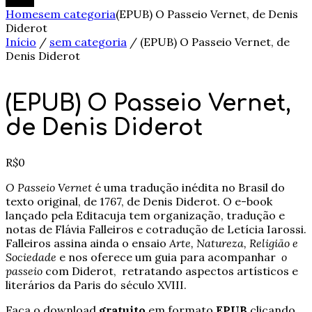
Home
sem categoria
(EPUB) O Passeio Vernet, de Denis
Diderot
Início
/
sem categoria
/ (EPUB) O Passeio Vernet, de
Denis Diderot
(EPUB) O Passeio Vernet,
de Denis Diderot
R$
0
O Passeio Vernet
é uma tradução inédita no Brasil do
texto original, de 1767, de Denis Diderot. O e-book
lançado pela Editacuja tem organização, tradução e
notas de Flávia Falleiros e cotradução de Letícia Iarossi.
Falleiros assina ainda o ensaio
Arte, Natureza, Religião e
Sociedade
e
nos oferece um guia para acompanhar
o
passeio
com Diderot, retratando aspectos artísticos e
literários da Paris do século XVIII.
Faça o download
gratuito
em formato
EPUB
clicando