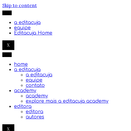
Skip to content
a editacuja
equipe
Editacuja Home
X
home
a editacuja
a editacuja
equipe
contato
academy
academy
explore mais a editacuja academy
editora
editora
autores
X