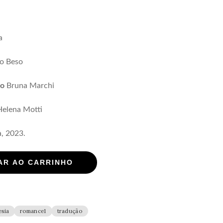
a
o Beso
ão
Bruna Marchi
elena Motti
a, 2023.
AR AO CARRINHO
esia
romance1
tradução