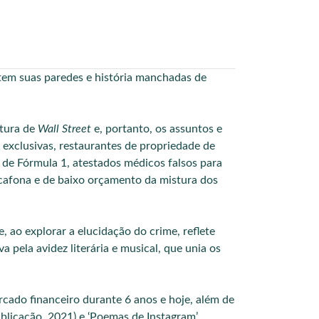
 tem suas paredes e história manchadas de
ltura de
Wall Street
e, portanto, os assuntos e
a
exclusivas
, restaurantes de propriedade de
 de Fórmula 1, atestados médicos falsos para
afona e de baixo orçamento da mistura dos
 ao explorar a elucidação do crime, reflete
 pela avidez literária e musical, que unia os
cado financeiro durante 6 anos e hoje, além de
ublicação, 2021) e ‘Poemas de Instagram’