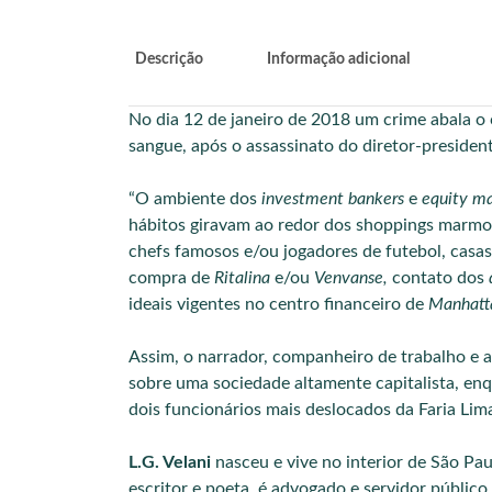
Descrição
Informação adicional
No dia 12 de janeiro de 2018 um crime abala o 
sangue, após o assassinato do diretor-preside
“O ambiente dos
investment bankers
e
equity m
hábitos giravam ao redor dos shoppings marmo
chefs famosos e/ou jogadores de futebol, casas
compra de
Ritalina
e/ou
Venvanse,
contato dos
ideais vigentes no centro financeiro de
Manhatt
Assim, o narrador, companheiro de trabalho e a
sobre uma sociedade altamente capitalista, enqu
dois funcionários mais deslocados da Faria Lim
L.G. Velani
nasceu e vive no interior de São Pa
escritor e poeta, é advogado e servidor públic