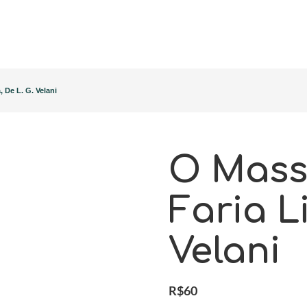
 De L. G. Velani
O Mass
Faria L
Velani
R$
60