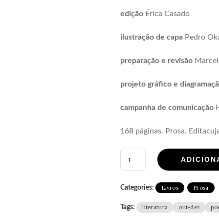
edição
Érica Casado
ilustração de capa
Pedro Ok
preparação e revisão
Marcel
projeto gráfico e diagramaç
campanha de comunicação
H
168
páginas. Prosa. Editacuj
ADICION
Categories:
Livros
Prosa
Tags:
literatura
out-dez
po