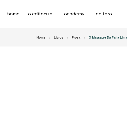
home
a editacuja
academy
editora
Home
Livros
Prosa
O Massacre Da Faria Lima,