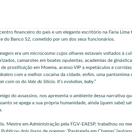
centro financeiro do país e um elegante escritório na Faria Lima
nte do Banco S2, cometido por um dos seus funcionários.
anagers
era um microcosmo cujos olhares estavam voltados à cu
rizados, camarotes em boates opulentas, academias de ginástic
 de prostituição em Moema, acesso VIP a espetáculos e corridas
dealers
com a melhor cocaína da cidade, enfim, uma pantomima c
an
com os do
Vale do Silício
.
It’s evolution, baby
.”
migo do assassino, nos apresenta o ambiente dessa narrativa que,
anto se apega a sua própria humanidade, ainda (quem sabe) salva
a.
ulo. Mestre em Administração pela FGV-EAESP, trabalhou no mer
o. Publicou dois livros de poemas: ‘Pasárgada em Chamas’ (autop