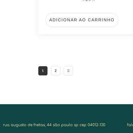
ADICIONAR AO CARRINHO
1
2
rua augusto de freitas, 44 são paulo sp cep 04012-130
fa